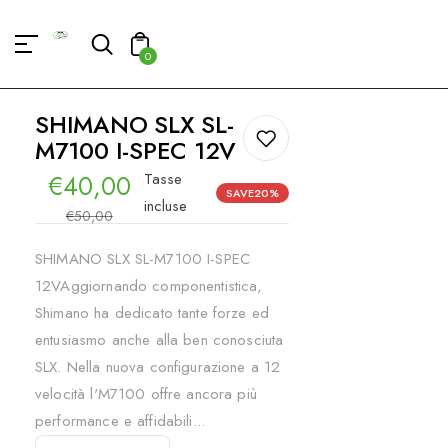
ENUTO
0
SHIMANO SLX SL-
M7100 I-SPEC 12V
€40,00
Tasse
SAVE
20%
Prezzo
Prezzo
incluse
€50,00
scontato
di
SHIMANO SLX SL-M7100 I-SPEC
listino
12VAggiornando componentistica,
Shimano ha dedicato tante forze ed
entusiasmo anche alla ben conosciuta
SLX. Nella nuova configurazione a 12
velocità l'M7100 offre ancora più
performance e affidabili...
AGGIUNGI